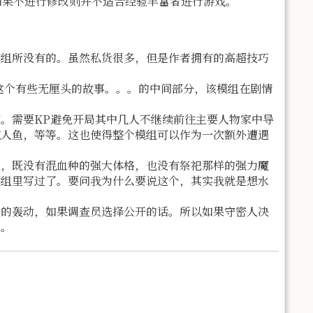
如果不进行修改则并不适合经验丰富者进行游戏。
模组所没有的。虽然私货很多，但是作者拥有的高超技巧
这个有些无厘头的故事。。。的中间部分，该模组在剧情
。需要KP避免开局其中几人不继续前往主要人物家中导
吃人鱼，等等。这也使得整个模组可以作为一次额外遭遇
通，既没有混血种的强大体格，也没有祭祀那样的强力魔
模组里写过了。要问我为什么要说这个，其实我就是想水
上的轰动，如果调查员选择公开的话。所以如果守密人决
等。