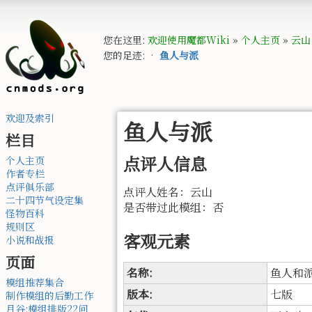
您在这里:
欢迎使用魔都Wiki
»
个人主页
»
云山
您的足迹:
•
鱼人与派
欢迎及索引
鱼人与派
栏目
点评人信息
个人主页
作者专栏
点评俱乐部
点评人姓名：云山
二十四节气设定集
是否带过此模组：否
怪物百科
规则区
客观元素
小说和战报
页面
名称:
鱼人和
模组推荐集合
版本:
七版
制作模组的后勤工作
月谷:模组排版22问