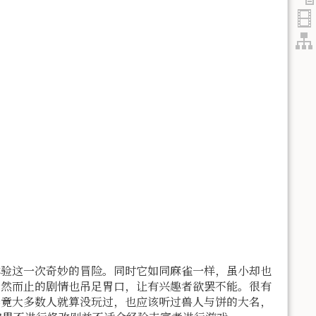
体验这一次奇妙的冒险。同时它如同麻雀一样，虽小却也
戛然而止的剧情也吊足胃口，让有兴趣者欲罢不能。很有
毕竟大多数人就算没玩过，也应该听过兽人与饼的大名，