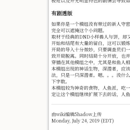
极短以及并无明显特色的剧情会导致如
有剧透版
如果你是一个模组没有带过的新人守
完全可以遮掩这个小问题。
取材于经典的DND小样兽人与饼，却
开始和结尾有大量的留白，这可以锻炼
开局的导入十分微妙，只要调查员们一
致开局脱离。同时结局十分开放，也
穿插在其他模组之中，尤其是和鱼人
本模组出现的神话生物，深潜者，应
法，只是一只深潜者。嗯。。。没什
下字数。
本模组较为神奇的食物，人鱼派，吃
定让这个模组继续扩展下去的话，人
由wiki编辑5hadow上传
Monday, July 24, 2019 (EDT)