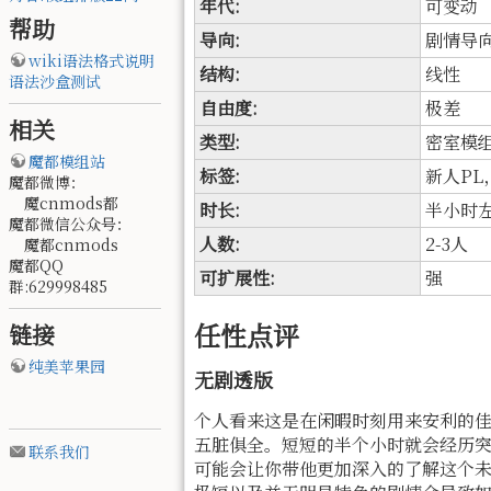
年代:
可变动
帮助
导向:
剧情导
wiki语法格式说明
结构:
线性
语法沙盒测试
自由度:
极差
相关
类型:
密室模
魔都模组站
标签:
新人PL
魔都微博：
魔cnmods都
时长:
半小时
魔都微信公众号：
人数:
2-3人
魔都cnmods
魔都QQ
可扩展性:
强
群:629998485
任性点评
链接
纯美苹果园
无剧透版
个人看来这是在闲暇时刻用来安利的
五脏俱全。短短的半个小时就会经历
联系我们
可能会让你带他更加深入的了解这个