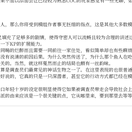
果不加以添加会让已经较为熟悉COC的玩家感觉有一些无聊，
密人，那么你将受到模组作者事无巨细的指点，这是其他大多数
又填充了足够多的剧情，使得守密人可以流畅且较为合理的讲述
一下KP的扩展能力。
同喝的烂醉而且需要一同前往一家住处，看似简单却也有些麻烦
并没有说清的前因后果。为什么突然传送了，为什么那个鱼人在
相关的。当然，就这样戛然而止的结局也颇有一丝韵味。
该算是调查员们最常见的神话生物之一了。在这里表现的也很普
么好说的，它真的只是一只深潜者，甚至它的行动方式都已经在
一口年轻十岁的设定很明显使得它如果被调查员带走会导致社会
鱼派的由来应该是一个很关键的点，它从哪里来，要到那里去等