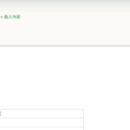
»
鱼人与派
派