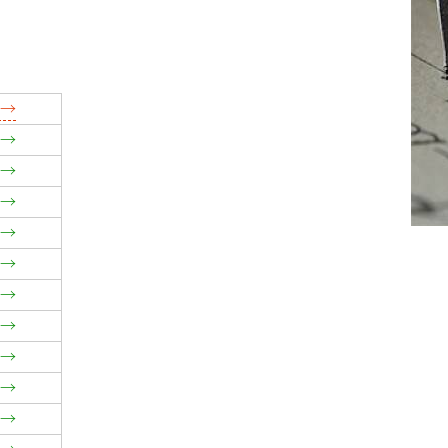
→
→
→
→
→
→
→
→
→
→
→