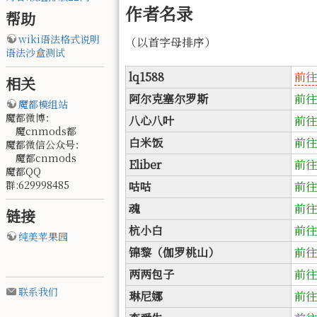
作者名录
帮助
wiki语法格式说明
（以首字母排序）
语法沙盒测试
lq1588
前往
相关
阿尔克塞尔罗斯
前往
魔都模组站
魔都微博：
八心八叶
前往
魔cnmods都
白米饭
前往
魔都微信公众号：
魔都cnmods
Eliber
前往
魔都QQ
群:629998485
咕咕
前往
魂
前往
链接
杭小白
前往
纯美苹果园
锦黎（伽罗桃山）
前往
两两包子
前往
联系我们
琳尼娜
前往