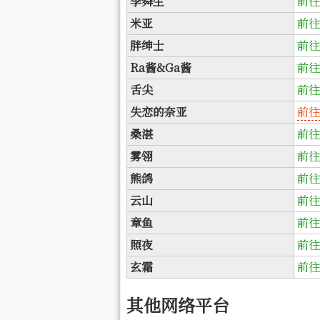
李舜生
前往
米亚
前往
胖绅士
前往
Ra酱&Ga酱
前往
舌尖
前往
失恋的奈亚
前往
桑湛
前往
雾翎
前往
熊鸽
前往
云山
前往
章鱼
前往
照夜
前往
玄霜
前往
其他网络平台