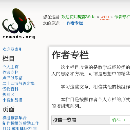
您在这里:
欢迎使用魔都Wiki
»
wiki
»
作者专
您的足迹:
•
作者专栏
欢迎及索引
作者专栏
栏目
个人主页
这个栏目收集的是教学或经验类的文
作者专栏
人的思路和方法，可谓是思想中的精
点评俱乐部
二十四节气设定集
学习这些文章，相信其他的模组作
怪物百科
规则区
本栏目是按照作者个人专栏的形式发
小说和战报
的培训班系列。
页面
模组推荐集合
投稿一览表
前往→
制作模组的后勤工作
月谷:模组排版22问